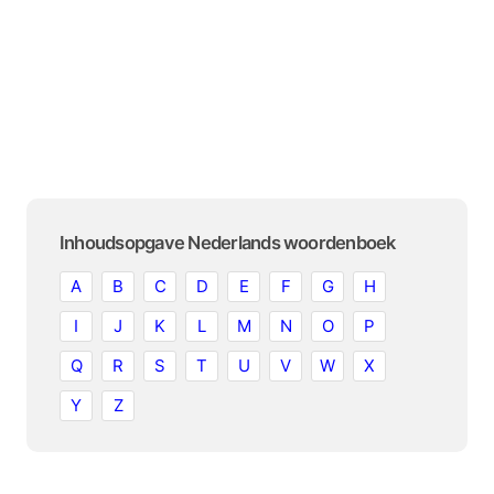
Inhoudsopgave Nederlands woordenboek
A
B
C
D
E
F
G
H
I
J
K
L
M
N
O
P
Q
R
S
T
U
V
W
X
Y
Z