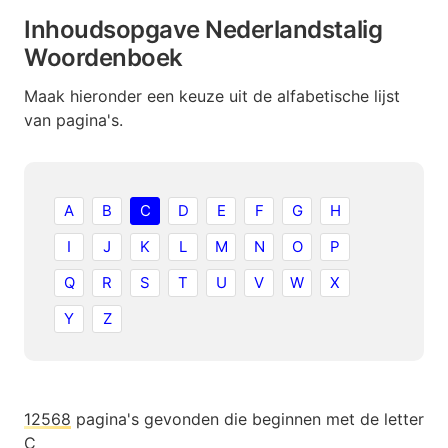
Inhoudsopgave Nederlandstalig
Woordenboek
Maak hieronder een keuze uit de alfabetische lijst
van pagina's.
A
B
C
D
E
F
G
H
I
J
K
L
M
N
O
P
Q
R
S
T
U
V
W
X
Y
Z
12568
pagina's gevonden die beginnen met de letter
C