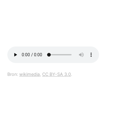
Bron:
wikimedia
,
CC BY-SA 3.0
.