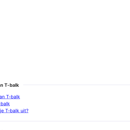
n T-balk
an T-balk
-balk
e T-balk uit?