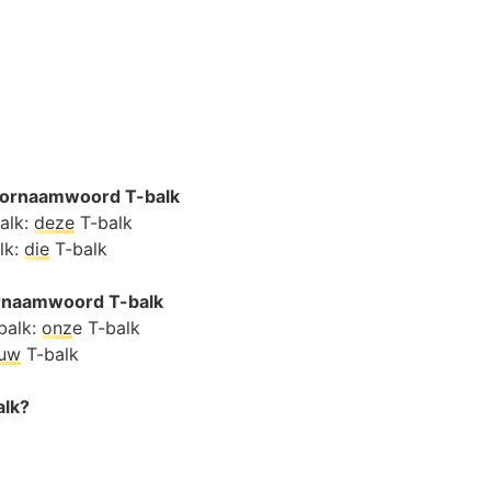
oornaamwoord T-balk
balk:
deze
T-balk
lk:
die
T-balk
ornaamwoord T-balk
balk:
onz
e T-balk
ouw
T-balk
alk?