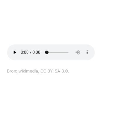
Bron:
wikimedia
,
CC BY-SA 3.0
.