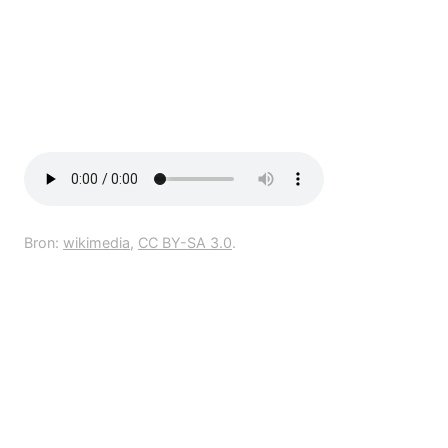
Bron:
wikimedia
,
CC BY-SA 3.0
.