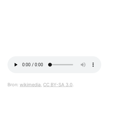
Bron:
wikimedia
,
CC BY-SA 3.0
.