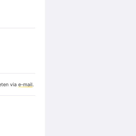
eten via
e-mail
.