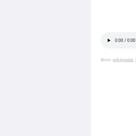
Bron:
wikimedia
,