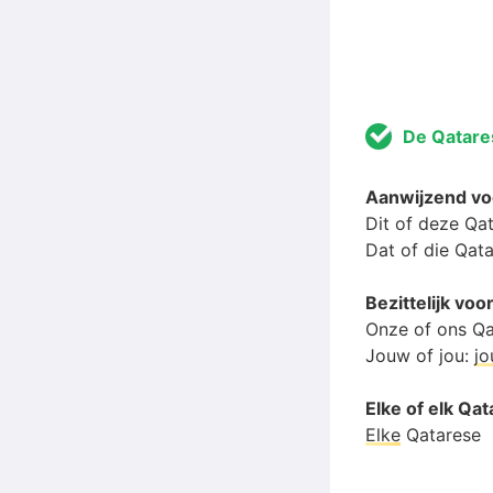
De Qatare
Aanwijzend v
Dit of deze Qa
Dat of die Qat
Bezittelijk v
Onze of ons Qa
Jouw of jou:
j
Elke of elk Qa
Elke
Qatarese