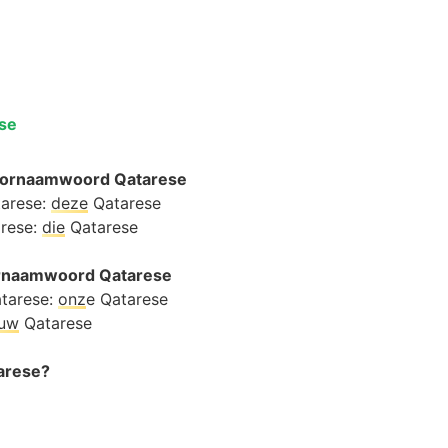
se
oornaamwoord Qatarese
tarese:
deze
Qatarese
arese:
die
Qatarese
oornaamwoord Qatarese
tarese:
onz
e Qatarese
ouw
Qatarese
tarese?