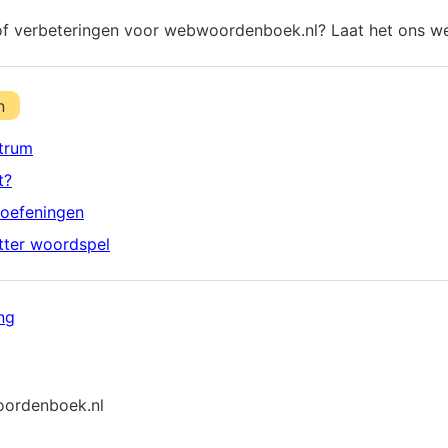
of verbeteringen voor webwoordenboek.nl? Laat het ons w
n
trum
t?
oefeningen
etter woordspel
ng
ordenboek.nl