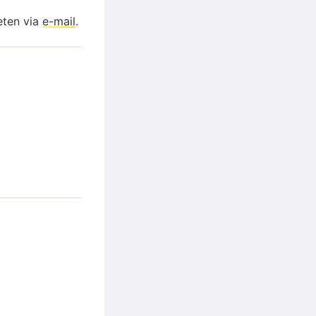
eten via
e-mail
.